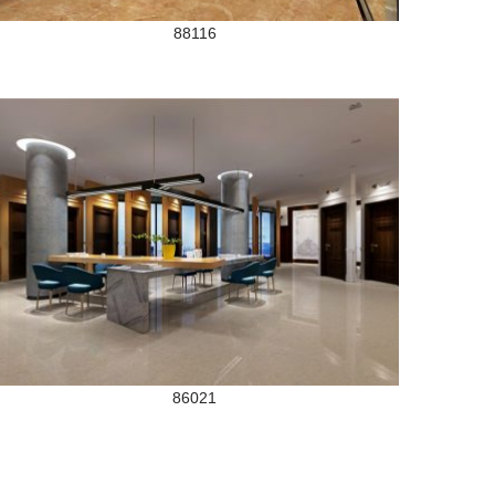
88116
86021