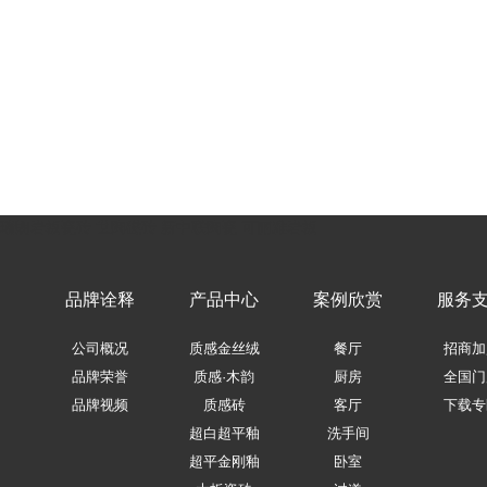
瑞朗岩板瓷砖
世陶磁砖
新中联陶瓷
可丽雅岩板
品牌诠释
产品中心
案例欣赏
服务
公司概况
质感金丝绒
餐厅
招商加
品牌荣誉
质感·木韵
厨房
全国门
品牌视频
质感砖
客厅
下载专
超白超平釉
洗手间
超平金刚釉
卧室