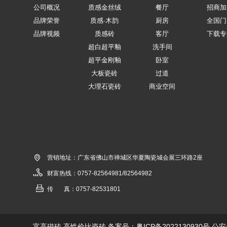
公司概况
质感金丝绒
餐厅
招商加
品牌荣誉
质感·木韵
厨房
全国门
品牌视频
质感砖
客厅
下载专
超白超平釉
洗手间
超平金刚釉
卧室
大板瓷砖
过道
大理石瓷砖
商业空间
营销地址：广东省佛山市禅城区华夏陶瓷城会展三环路2座
财富热线：0757-82564981/82564982
传 真：0757-82531801
富高磁砖 高性价比瓷砖 备案号：
粤ICP备2022130930号
公安备