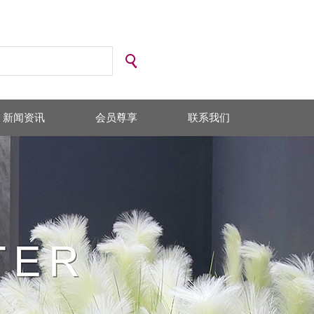
新闻资讯
会员尊享
联系我们