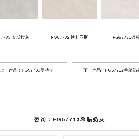
57733 安斯拉灰
FG57732 博利亚斯
FG57731银
上一产品：FG57730曼特宁
下一产品：FG57712希腊奶
咨询：FG57713希腊奶灰