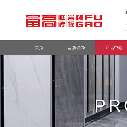
首页
品牌诠释
产品中心