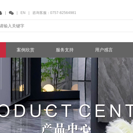
|
|
EN
|
咨询客服：0757-82564981
案例欣赏
服务支持
用户感言