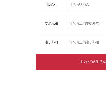
联系人
联系电话
电子邮箱